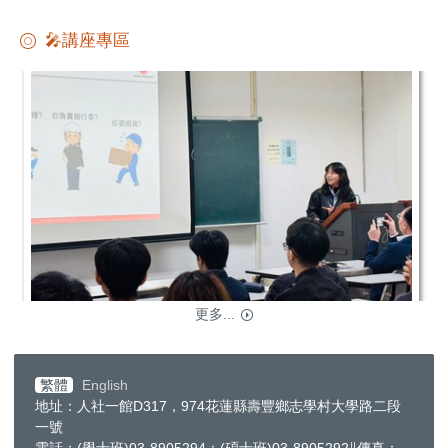
🎤講座專區
更多...
繁體
English
地址：人社一館D317，974花蓮縣壽豐鄉志學村大學路二段
一號