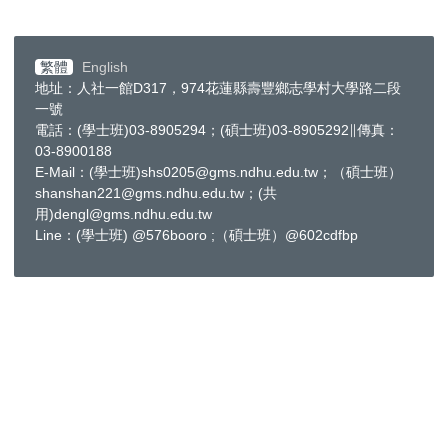
繁體
English
地址：人社一館D317，974花蓮縣壽豐鄉志學村大學路二段
一號
電話：(學士班)03-8905294；(碩士班)03-8905292∥傳真：
03-8900188
E-Mail：(學士班)shs0205@gms.ndhu.edu.tw；（碩士班）
shanshan221@gms.ndhu.edu.tw；(共
用)dengl@gms.ndhu.edu.tw
Line：(學士班) @576booro ;（碩士班）@602cdfbp