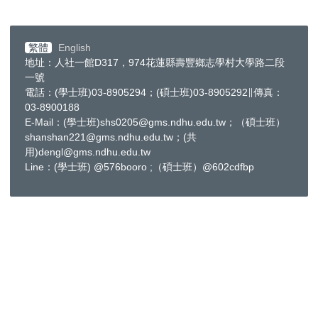
繁體
English
地址：人社一館D317，974花蓮縣壽豐鄉志學村大學路二段
一號
電話：(學士班)03-8905294；(碩士班)03-8905292∥傳真：
03-8900188
E-Mail：(學士班)shs0205@gms.ndhu.edu.tw；（碩士班）
shanshan221@gms.ndhu.edu.tw；(共
用)dengl@gms.ndhu.edu.tw
Line：(學士班) @576booro ;（碩士班）@602cdfbp